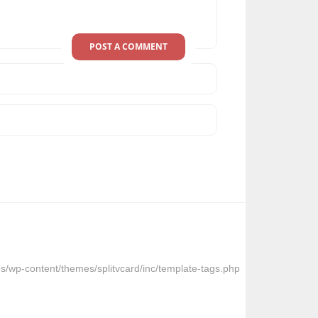
s/wp-content/themes/splitvcard/inc/template-tags.php