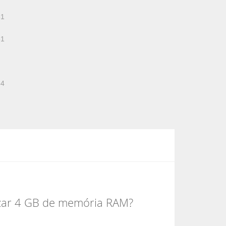
51
51
64
izar 4 GB de memória RAM?