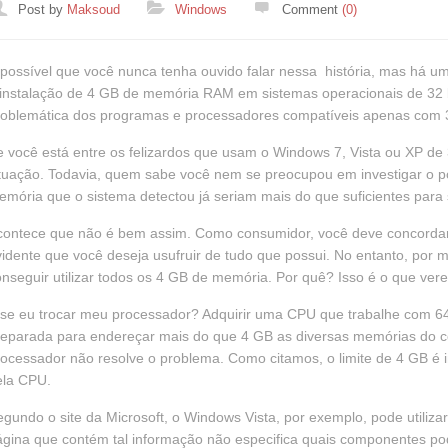
Categories
Post by
Maksoud
Windows
Comment
(0)
possível que você nunca tenha ouvido falar nessa história, mas há u
instalação de 4 GB de memória RAM em sistemas operacionais de 32 bi
roblemática dos programas e processadores compatíveis apenas com 3
 você está entre os felizardos que usam o Windows 7, Vista ou XP de 3
tuação. Todavia, quem sabe você nem se preocupou em investigar o porq
mória que o sistema detectou já seriam mais do que suficientes para
contece que não é bem assim. Como consumidor, você deve concordar
idente que você deseja usufruir de tudo que possui. No entanto, por 
nseguir utilizar todos os 4 GB de memória. Por quê? Isso é o que vere
se eu trocar meu processador? Adquirir uma CPU que trabalhe com 64 
reparada para endereçar mais do que 4 GB as diversas memórias do c
ocessador não resolve o problema. Como citamos, o limite de 4 GB é i
ela CPU.
gundo o site da Microsoft, o Windows Vista, por exemplo, pode utiliz
gina que contém tal informação não especifica quais componentes po