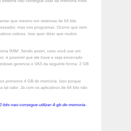
o sistema não consegue usar da memória RAM.
entar que mesmo em sistemas de 64 bits
ocessador, mas nos programas. Ocorre que nem
tivos nativos. Isso quer dizer que muitos
emória RAM. Sendo assim, caso você use um
or, é possível que ele trave e seja encerrado
indows gerencia o VAS da seguinte forma: 2 GB
r os primeiros 4 GB de memória. Isso porque
tal valor. Já com os aplicativos de 64 bits não
bits-nao-consegue-utilizar-4-gb-de-memoria-