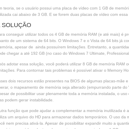
m teoria, se o usuário possui uma placa de vídeo com 1 GB de memór
ilizada cai abaixo de 3 GB. E se forem duas placas de vídeo com essa q
 SOLUÇÃO
ra conseguir utilizar todos os 4 GB de memória RAM (e até mais) é pr
anto de um sistema de 64 bits. O Windows 7 e o Vista de 64 bits já
mória, apesar de ainda possuírem limitações. Entretanto, a quantid
de chegar a até 192 GB (no caso do Windows 7 Ultimate, Professional 
ós adotar essa solução, você poderá utilizar 8 GB de memória RAM o
mitações. Para contornar tais problemas é possível ativar o Memory 
ses dois recursos estão presentes na BIOS de algumas placas-mãe e 
perar, o mapeamento de memória seja alterado (empurrando parte do V
esar de possibilitar usar plenamente toda a memória instalada, o us
as podem gerar instabilidade.
utra função que pode ajudar a complementar a memória inutilizada é
tiliza um arquivo do HD para armazenar dados temporários. O uso d
cê nem precisa ativá-la. Apesar de possibilitar expandir muito a qua