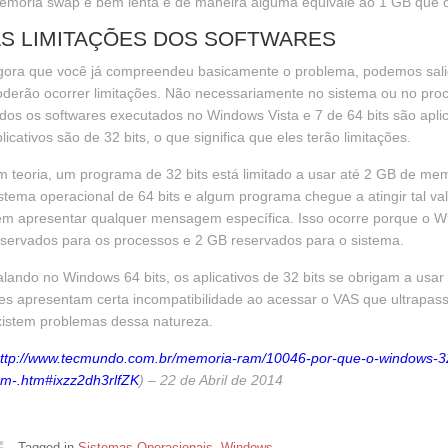
emória swap é bem lenta e de maneira alguma equivale ao 1 GB que 
S LIMITAÇÕES DOS SOFTWARES
gora que você já compreendeu basicamente o problema, podemos sali
oderão ocorrer limitações. Não necessariamente no sistema ou no pr
dos os softwares executados no Windows Vista e 7 de 64 bits são aplica
licativos são de 32 bits, o que significa que eles terão limitações.
m teoria, um programa de 32 bits está limitado a usar até 2 GB de m
stema operacional de 64 bits e algum programa chegue a atingir tal val
em apresentar qualquer mensagem específica. Isso ocorre porque o W
servados para os processos e 2 GB reservados para o sistema.
lando no Windows 64 bits, os aplicativos de 32 bits se obrigam a usa
es apresentam certa incompatibilidade ao acessar o VAS que ultrapassa 
xistem problemas dessa natureza.
ttp://www.tecmundo.com.br/memoria-ram/10046-por-que-o-windows-32-
am-.htm#ixzz2dh3rlfZK
) – 22 de Abril de 2014
Tagged in
Sistemas Operacionais
,
Windows