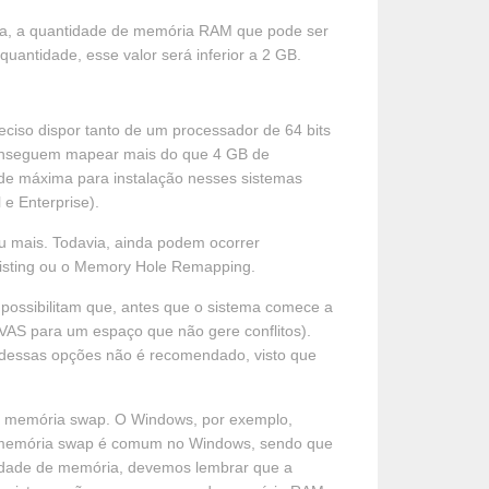
ia, a quantidade de memória RAM que pode ser
uantidade, esse valor será inferior a 2 GB.
eciso dispor tanto de um processador de 64 bits
 conseguem mapear mais do que 4 GB de
ade máxima para instalação nesses sistemas
e Enterprise).
u mais. Todavia, ainda podem ocorrer
Hoisting ou o Memory Hole Remapping.
possibilitam que, antes que o sistema comece a
AS para um espaço que não gere conflitos).
o dessas opções não é recomendado, visto que
 a memória swap. O Windows, por exemplo,
a memória swap é comum no Windows, sendo que
ntidade de memória, devemos lembrar que a