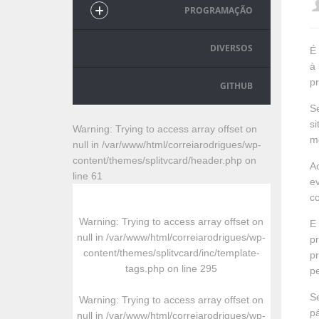
PROGRAMAÇÃO
DIVERSOS
É 
à 
p
GITHUB
Se
si
Warning
: Trying to access array offset on
me
null in
/var/www/html/correiarodrigues/wp-
content/themes/splitvcard/header.php
on
A
line
61
ev
co
Warning
: Trying to access array offset on
E 
null in
/var/www/html/correiarodrigues/wp-
p
content/themes/splitvcard/inc/template-
pr
tags.php
on line
295
p
Se
Warning
: Trying to access array offset on
pá
null in
/var/www/html/correiarodrigues/wp-