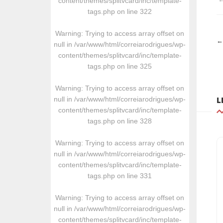
content/themes/splitvcard/inc/template-
tags.php
on line
322
Warning
: Trying to access array offset on
←
PR
null in
/var/www/html/correiarodrigues/wp-
P
content/themes/splitvcard/inc/template-
tags.php
on line
325
Warning
: Trying to access array offset on
L
null in
/var/www/html/correiarodrigues/wp-
content/themes/splitvcard/inc/template-
tags.php
on line
328
Warning
: Trying to access array offset on
null in
/var/www/html/correiarodrigues/wp-
content/themes/splitvcard/inc/template-
tags.php
on line
331
Warning
: Trying to access array offset on
null in
/var/www/html/correiarodrigues/wp-
content/themes/splitvcard/inc/template-