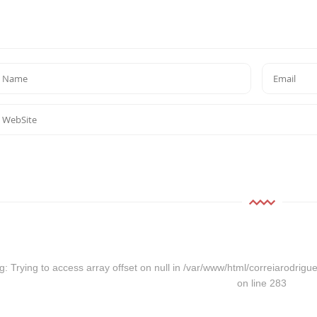
g
: Trying to access array offset on null in
/var/www/html/correiarodrigue
on line
283